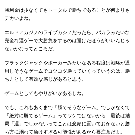
勝利金は少なくてもトータルで勝ちであることが何よりも
デカいよね。
エルドアカジノのライブカジノだったら、バカラみたいな
完全な運ゲーで大勝負をするのは避けたほうがいいんじゃ
ないかなってところだ。
ブラックジャックやポーカーみたいなある程度は戦略が通
用しそうなゲームでコツコツ勝っていくっていうのは、勝
ち方として有効な感じがあると思う。
ゲームとしてもやりがいがあるしね。
でも、これもあくまで「勝てそうなゲーム」でしかなくて
「絶対に勝てるゲーム」ってワケではないから、最後は結
局「運」でしかないってことは念頭に置いておかないと勝
ち方に溺れて負けすぎる可能性があるから要注意だよ。