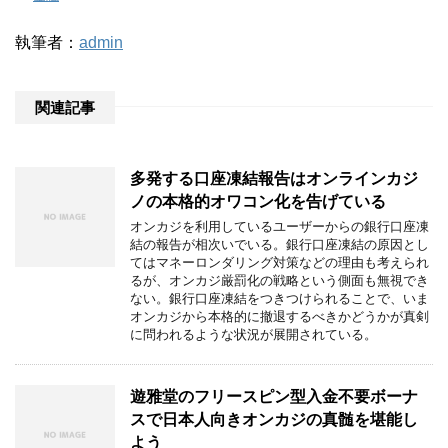
執筆者：
admin
関連記事
多発する口座凍結報告はオンラインカジ
ノの本格的オワコン化を告げている
オンカジを利用しているユーザーからの銀行口座凍
結の報告が相次いでいる。銀行口座凍結の原因とし
てはマネーロンダリング対策などの理由も考えられ
るが、オンカジ厳罰化の戦略という側面も無視でき
ない。銀行口座凍結をつきつけられることで、いま
オンカジから本格的に撤退するべきかどうかが真剣
に問われるような状況が展開されている。
遊雅堂のフリースピン型入金不要ボーナ
スで日本人向きオンカジの真髄を堪能し
よう