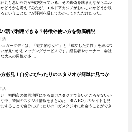
い評判と悪い評判が飛び交っている。その真偽を踏まえながらエル
のかどうかを考えてみたが、エルドアカジノがおいしいかどうか以
あるということだけが評判を通してわかってきただけだった。
パパ活で利用できる？特徴や使い方を徹底解説
生活
シュガーダディは、「魅力的な女性」と「成功した男性」を結ぶワ
会いが見つかるマッチングサービスです。経営者やオーナー、会社
な大人の男性が多 …
い方必見！自分にぴったりのスタジオが簡単に見つか
生活
思い、福岡市の警固地区にあるヨガスタジオで良いところがないか
な中、警固のスタジオ情報をまとめた「BLA-BO」のサイトを見
考にすることで自分にぴったりのヨガスタジオに出会うことができ