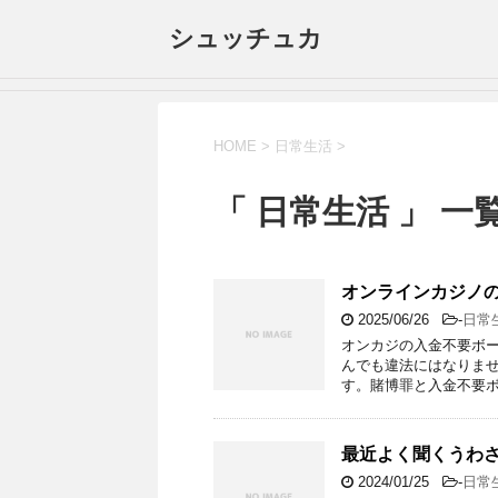
シュッチュカ
HOME
>
日常生活
>
「 日常生活 」 一
オンラインカジノ
2025/06/26
-
日常
オンカジの入金不要ボ
んでも違法にはなりま
す。賭博罪と入金不要
最近よく聞くうわ
2024/01/25
-
日常