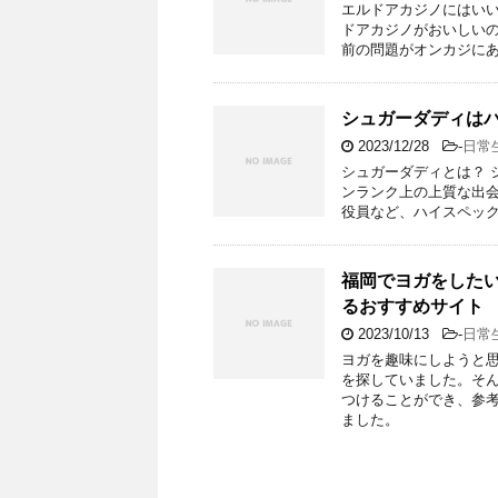
エルドアカジノにはい
ドアカジノがおいしい
前の問題がオンカジに
シュガーダディは
2023/12/28
-
日常
シュガーダディとは？ 
ンランク上の上質な出
役員など、ハイスペック
福岡でヨガをした
るおすすめサイト
2023/10/13
-
日常
ヨガを趣味にしようと
を探していました。そん
つけることができ、参
ました。