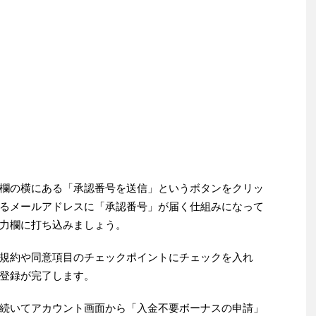
欄の横にある「承認番号を送信」というボタンをクリッ
るメールアドレスに「承認番号」が届く仕組みになって
力欄に打ち込みましょう。
規約や同意項目のチェックポイントにチェックを入れ
登録が完了します。
続いてアカウント画面から「入金不要ボーナスの申請」