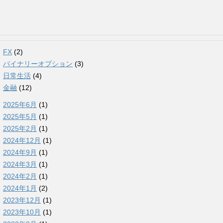
FX
(2)
バイナリーオプション
(3)
日常生活
(4)
金融
(12)
2025年6月
(1)
2025年5月
(1)
2025年2月
(1)
2024年12月
(1)
2024年9月
(1)
2024年3月
(1)
2024年2月
(1)
2024年1月
(2)
2023年12月
(1)
2023年10月
(1)