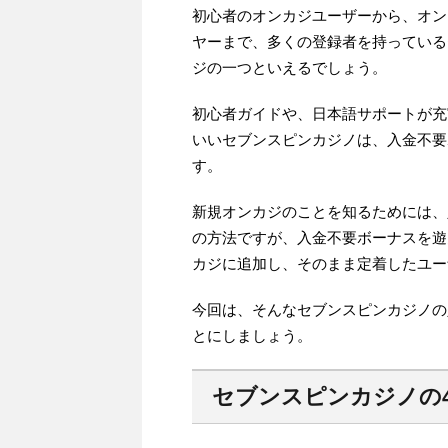
初心者のオンカジユーザーから、オン
ヤーまで、多くの登録者を持っている
ジの一つといえるでしょう。
初心者ガイドや、日本語サポートが充
いいセブンスピンカジノは、入金不要
す。
新規オンカジのことを知るためには、
の方法ですが、入金不要ボーナスを遊
カジに追加し、そのまま定着したユー
今回は、そんなセブンスピンカジノの
とにしましょう。
セブンスピンカジノの