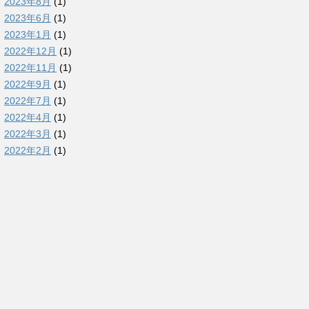
2023年8月
(1)
2023年6月
(1)
2023年1月
(1)
2022年12月
(1)
2022年11月
(1)
2022年9月
(1)
2022年7月
(1)
2022年4月
(1)
2022年3月
(1)
2022年2月
(1)