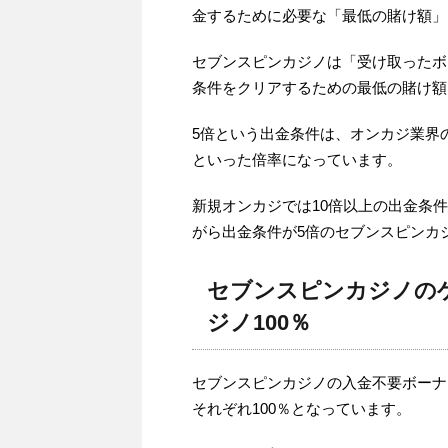
金するために必要な「最低の賭け額」
セブンスピンカジノは「受け取ったボ
条件をクリアするための最低の賭け額
5倍という出金条件は、オンカジ業界
といった倍率になっています。
新規オンカジでは10倍以上の出金条
がら出金条件が5倍のセブンスピンカ
セブンスピンカジノの
ジノ100％
セブンスピンカジノの入金不要ボーナ
それぞれ100％となっています。