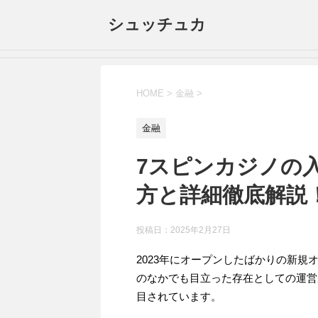
シュッチュカ
HOME
>
金融
>
金融
7スピンカジノの
方と詳細徹底解説
投稿日：
2025年2月27日
2023年にオープンしたばかりの新
のなかでも目立った存在としての運営
目されています。